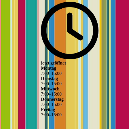
jetzt geöffnet
Montag
7
:
00
–
15
:
00
Dienstag
7
:
00
–
15
:
00
Mittwoch
7
:
00
–
15
:
00
Donnerstag
7
:
00
–
15
:
00
Freitag
7
:
00
–
15
:
00