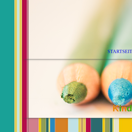
STARTSEI
K
i
n
d