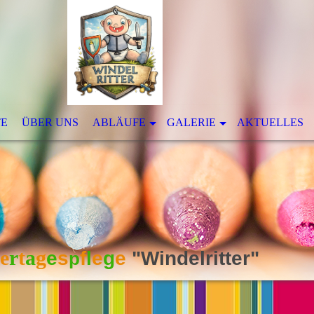
TE
ÜBER UNS
ABLÄUFE
GALERIE
AKTUELLES
e
r
t
a
g
e
s
f
l
e
g
e
"Windelritt
p