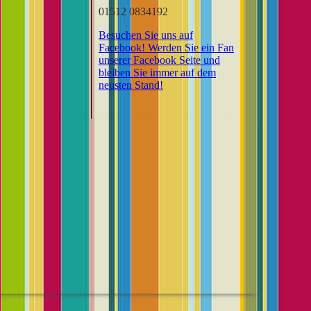
01512 0834192
Besuchen Sie uns auf
Facebook! Werden Sie ein Fan
unserer Facebook Seite und
bleiben Sie immer auf dem
neusten Stand!